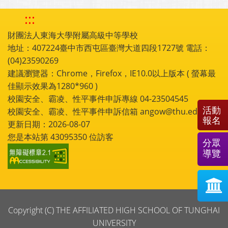
:::
財團法人東海大學附屬高級中等學校
地址：407224臺中市西屯區臺灣大道四段1727號 電話：
(04)23590269
建議瀏覽器：Chrome，Firefox，IE10.0以上版本 ( 螢幕最
佳顯示效果為1280*960 )
校園安全、霸凌、性平事件申訴專線 04-23504545
活動
校園安全、霸凌、性平事件申訴信箱 angow@thu.edu.tw
報名
更新日期：2026-08-07
您是本站第
43095350
位訪客
分眾
導覽
Copyright (C) THE AFFILIATED HIGH SCHOOL OF TUNGHAI
UNIVERSITY