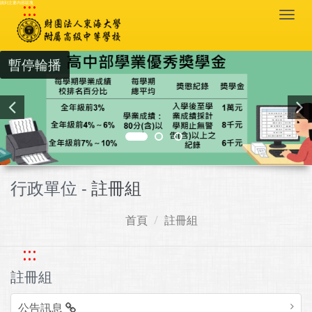
:::
跳到主要內容區塊
Togg
navi
暫停輪播
行政單位 -
註冊組
首頁
註冊組
:::
註冊組
公告訊息