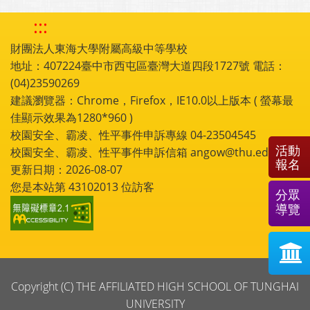
:::
財團法人東海大學附屬高級中等學校
地址：407224臺中市西屯區臺灣大道四段1727號 電話：
(04)23590269
建議瀏覽器：Chrome，Firefox，IE10.0以上版本 ( 螢幕最
佳顯示效果為1280*960 )
校園安全、霸凌、性平事件申訴專線 04-23504545
活動
校園安全、霸凌、性平事件申訴信箱 angow@thu.edu.tw
報名
更新日期：2026-08-07
您是本站第
43102013
位訪客
分眾
導覽
Copyright (C) THE AFFILIATED HIGH SCHOOL OF TUNGHAI
UNIVERSITY