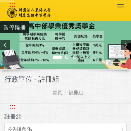
:::
跳到主要內容區塊
Togg
navi
暫停輪播
行政單位 -
註冊組
首頁
註冊組
:::
註冊組
公告訊息