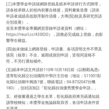
(三)本獎學金申請採網路登錄及紙本申請併行方式辦理，
請各校承辦人於校內初審合格後，資料彙集造冊（請依
申請者成績高低順序製作清冊，大專(院)校及系研究所請
分別造冊），
並至本獎學金專屬網頁登錄申請者資料（網址：
https://reurl.cc/433lDD），請務必完成線上登錄，勿影
響學生權益。
(四)如未做線上網路登錄，申請書、各項證明文件不齊及
填寫（核章）不全、逾期或個別申請，皆視同資格不
符，不另行通知補件。
(五)紙本申請文件請於110年10月18日前（以郵戳為憑）
逕寄彰化縣立社頭國民中學許主任收（地址：511001彰
化縣社頭鄉中興路1號，聯絡電話：04-8732047分機
180），信封請加註「彰化縣自強優秀獎學金申請」。
五、經複審通過之學生名單，彰化縣政府將另函通知就
讀學校轉知；本獎學金無論錄取與否，各項申請表件皆
不退還。