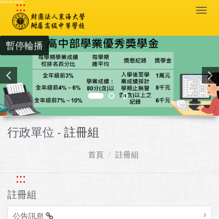
:::
跳到主要內容區塊
Togg
navi
暫停輪播
行政單位 -
註冊組
首頁
註冊組
:::
註冊組
公告訊息