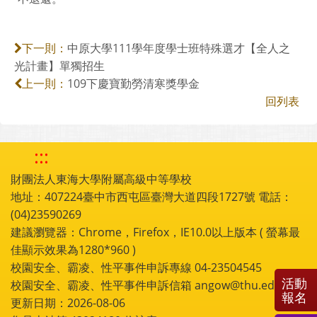
中原大學111學年度學士班特殊選才【全人之
下一則：
光計畫】單獨招生
109下慶寶勤勞清寒獎學金
上一則：
回列表
:::
財團法人東海大學附屬高級中等學校
地址：407224臺中市西屯區臺灣大道四段1727號 電話：
(04)23590269
建議瀏覽器：Chrome，Firefox，IE10.0以上版本 ( 螢幕最
佳顯示效果為1280*960 )
校園安全、霸凌、性平事件申訴專線 04-23504545
活動
校園安全、霸凌、性平事件申訴信箱 angow@thu.edu.tw
報名
更新日期：2026-08-06