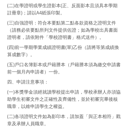
(二)在學證明或學生證影本(正、反面影本且須具本學期
註冊章)；請以A4紙張印製。
(三)自強證明：符合本要點第二點各款資格之證明文件
（請務必依要點所列文件提供佐證；如為學校出具書面
證明者，請依附件「學校證明書」格式送件）。
(四)前一學期學業成績證明書(單)乙份（請將等第成績換
算成數字）。
(五)戶口名簿影本或戶籍謄本（戶籍謄本須為繳交申請書
前一個月內申請者）一份。
四、申請注意事項：
(一)本獎學金須經就讀學校提出申請，學校承辦人亦須協
助學生初審文件之正確性及齊備性，並於初審完畢後核
職章，以維申請學生之權益。
(二)各項證明文件如為影印本，請加蓋「與正本相符」戳
章及承辦人員職章。