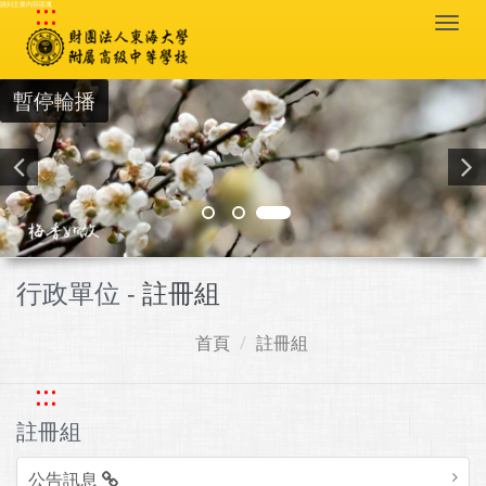
:::
跳到主要內容區塊
Togg
navi
暫停輪播
行政單位 -
註冊組
首頁
註冊組
:::
註冊組
公告訊息