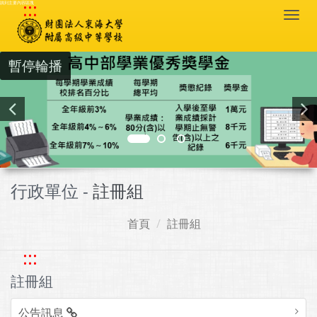
:::
跳到主要內容區塊
Togg
navi
暫停輪播
行政單位 -
註冊組
首頁
註冊組
:::
註冊組
公告訊息