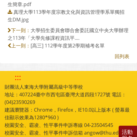
生簡章.pdf
真理大學113學年度宗教文化與資訊管理學系單獨招
生DM.jpg
大學招生委員會聯合會委託國立中央大學辦理
下一則：
之113年「大學先修課程資訊平....
[高三] 112學年度第2學期補考名單
上一則：
回列表
:::
財團法人東海大學附屬高級中等學校
地址：407224臺中市西屯區臺灣大道四段1727號 電話：
(04)23590269
建議瀏覽器：Chrome，Firefox，IE10.0以上版本 ( 螢幕最
佳顯示效果為1280*960 )
校園安全、霸凌、性平事件申訴專線 04-23504545
活動
校園安全、霸凌、性平事件申訴信箱 angow@thu.edu.tw