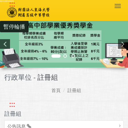
:::
跳到主要內容區塊
Togg
navi
暫停輪播
行政單位 -
註冊組
首頁
註冊組
:::
註冊組
公告訊息