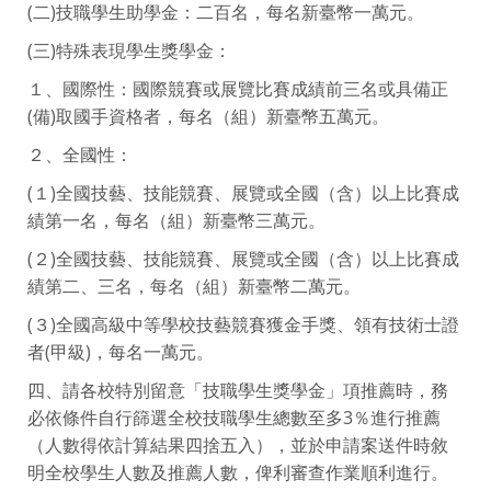
(二)技職學生助學金：二百名，每名新臺幣一萬元。
(三)特殊表現學生獎學金：
１、國際性：國際競賽或展覽比賽成績前三名或具備正
(備)取國手資格者，每名（組）新臺幣五萬元。
２、全國性：
(１)全國技藝、技能競賽、展覽或全國（含）以上比賽成
績第一名，每名（組）新臺幣三萬元。
(２)全國技藝、技能競賽、展覽或全國（含）以上比賽成
績第二、三名，每名（組）新臺幣二萬元。
(３)全國高級中等學校技藝競賽獲金手獎、領有技術士證
者(甲級)，每名一萬元。
四、請各校特別留意「技職學生獎學金」項推薦時，務
必依條件自行篩選全校技職學生總數至多3％進行推薦
（人數得依計算結果四捨五入），並於申請案送件時敘
明全校學生人數及推薦人數，俾利審查作業順利進行。