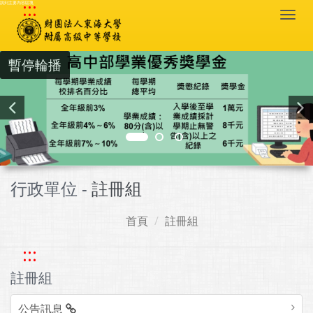
:::
跳到主要內容區塊
Togg
navi
暫停輪播
行政單位 -
註冊組
首頁
註冊組
:::
註冊組
公告訊息