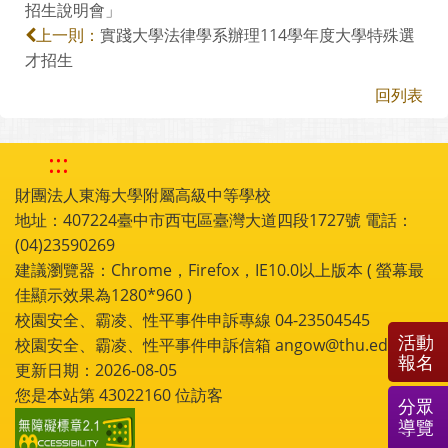
招生說明會」
實踐大學法律學系辦理114學年度大學特殊選
上一則：
才招生
回列表
:::
財團法人東海大學附屬高級中等學校
地址：407224臺中市西屯區臺灣大道四段1727號 電話：
(04)23590269
建議瀏覽器：Chrome，Firefox，IE10.0以上版本 ( 螢幕最
佳顯示效果為1280*960 )
校園安全、霸凌、性平事件申訴專線 04-23504545
活動
校園安全、霸凌、性平事件申訴信箱 angow@thu.edu.tw
報名
更新日期：2026-08-05
您是本站第
43022160
位訪客
分眾
導覽