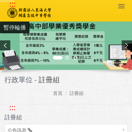
:::
跳到主要內容區塊
Togg
navi
暫停輪播
行政單位 -
註冊組
首頁
註冊組
:::
註冊組
公告訊息