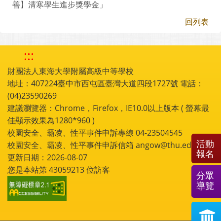
善】清寒學生進步獎學金」
回列表
:::
財團法人東海大學附屬高級中等學校
地址：407224臺中市西屯區臺灣大道四段1727號 電話：
(04)23590269
建議瀏覽器：Chrome，Firefox，IE10.0以上版本 ( 螢幕最
佳顯示效果為1280*960 )
校園安全、霸凌、性平事件申訴專線 04-23504545
活動
校園安全、霸凌、性平事件申訴信箱 angow@thu.edu.tw
報名
更新日期：2026-08-07
您是本站第
43059213
位訪客
分眾
導覽