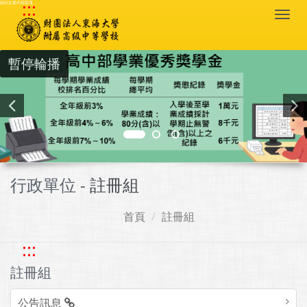
:::
跳到主要內容區塊
Togg
navi
暫停輪播
行政單位 -
註冊組
首頁
註冊組
:::
註冊組
公告訊息