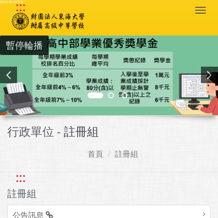
:::
跳到主要內容區塊
Togg
navi
暫停輪播
行政單位 -
註冊組
首頁
註冊組
:::
註冊組
公告訊息