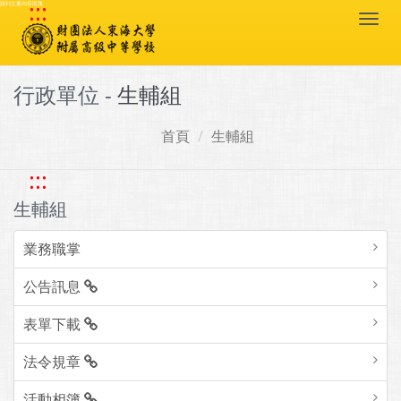
:::
跳到主要內容區塊
Togg
navi
行政單位 -
生輔組
首頁
生輔組
:::
生輔組
業務職掌
公告訊息
表單下載
法令規章
活動相簿