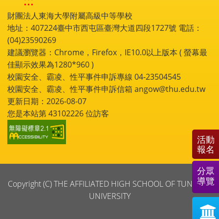
:::
財團法人東海大學附屬高級中等學校
地址：407224臺中市西屯區臺灣大道四段1727號 電話：
(04)23590269
建議瀏覽器：Chrome，Firefox，IE10.0以上版本 ( 螢幕最
佳顯示效果為1280*960 )
校園安全、霸凌、性平事件申訴專線 04-23504545
校園安全、霸凌、性平事件申訴信箱 angow@thu.edu.tw
更新日期：2026-08-07
您是本站第
43102226
位訪客
活動
報名
分眾
導覽
Copyright (C) THE AFFILIATED HIGH SCHOOL OF TUNGHAI
UNIVERSITY