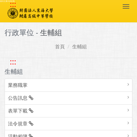
:::
跳到主要內容區塊
Togg
navi
行政單位 -
生輔組
首頁
生輔組
:::
生輔組
業務職掌
公告訊息
表單下載
法令規章
活動相簿