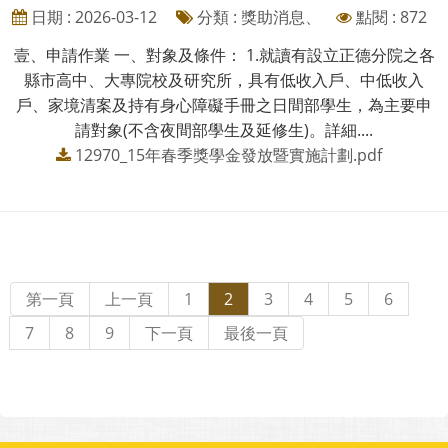
日期 : 2026-03-12
分類 : 獎助消息、
點閱 : 872
壹、申請作業 一、對象及條件： 1.就讀有設立正德分院之各
縣市高中、大專院校及研究所，具有低收入戶、中低收入
戶、家境清案及持有身心障礙手冊之日間部學生，為主要申
請對象(不含夜間部學生及延修生)。詳細....
12970_15年春季獎學金發放暨實施計劃.pdf
第一頁
上一頁
1
2
3
4
5
6
7
8
9
下一頁
最後一頁