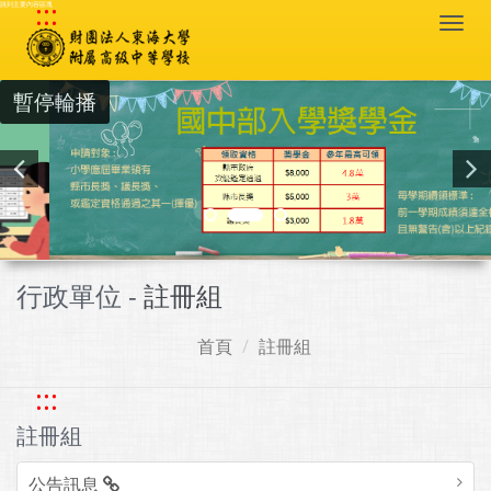
:::
跳到主要內容區塊
Togg
navi
暫停輪播
行政單位 -
註冊組
首頁
註冊組
:::
註冊組
公告訊息