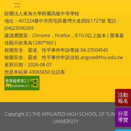
:::
財團法人東海大學附屬高級中等學校
地址：407224臺中市西屯區臺灣大道四段1727號 電話：
(04)23590269
建議瀏覽器：Chrome，Firefox，IE10.0以上版本 ( 螢幕最
佳顯示效果為1280*960 )
校園安全、霸凌、性平事件申訴專線 04-23504545
校園安全、霸凌、性平事件申訴信箱 angow@thu.edu.tw
更新日期：2026-08-07
您是本站第
43065650
位訪客
活動
報名
分眾
Copyright (C) THE AFFILIATED HIGH SCHOOL OF TUNGHAI
導覽
UNIVERSITY