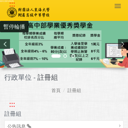
:::
跳到主要內容區塊
Togg
navi
暫停輪播
行政單位 -
註冊組
首頁
註冊組
:::
註冊組
公告訊息