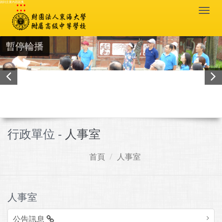
:::
跳到主要內容區塊
Togg
navi
暫停輪播
行政單位 -
人事室
首頁
人事室
人事室
公告訊息