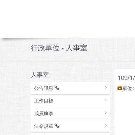
行政單位 -
人事室
人事室
109/
公告訊息
單位 
工作目標
成員執掌
法令規章