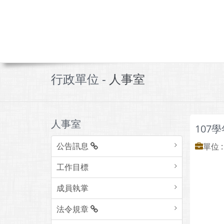
行政單位 -
人事室
人事室
107
公告訊息
單位 
工作目標
成員執掌
法令規章