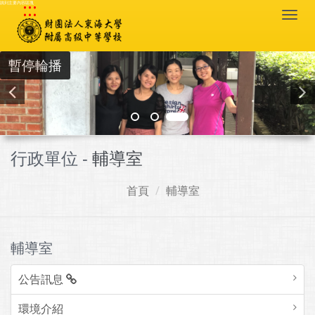
:::
跳到主要內容區塊
Togg
navi
暫停輪播
行政單位 -
輔導室
首頁
輔導室
輔導室
公告訊息
環境介紹