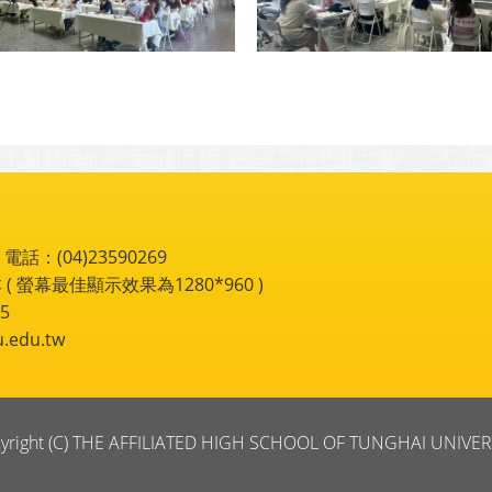
：(04)23590269
 ( 螢幕最佳顯示效果為1280*960 )
5
du.tw
yright (C) THE AFFILIATED HIGH SCHOOL OF TUNGHAI UNIVER