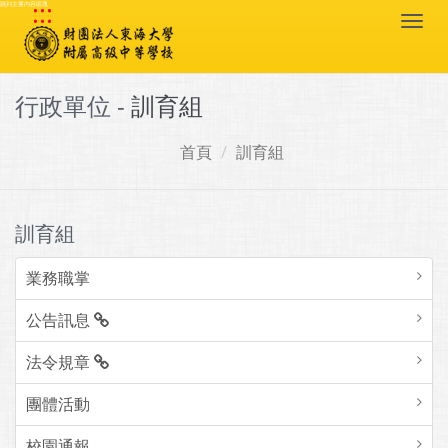
:::
跳到主要內容區塊
Togg
navi
行政單位 -
訓育組
首頁
訓育組
訓育組
業務職掌
公告訊息
法令規章
團體活動
校園通報