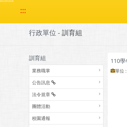
跳到主要內容區塊
:::
行政單位 -
訓育組
訓育組
110
業務職掌
單位 
公告訊息
法令規章
團體活動
校園通報