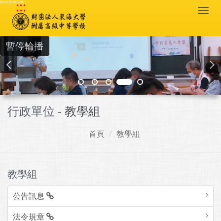
:::
跳到主要內容區塊
Togg
navi
暫停輪播
行政單位 -
教學組
首頁
教學組
教學組
公告訊息
法令規章