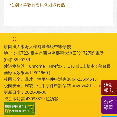
性別平等教育委員會組織要點
:::
財團法人東海大學附屬高級中等學校
地址：407224臺中市西屯區臺灣大道四段1727號 電話：
(04)23590269
建議瀏覽器：Chrome，Firefox，IE10.0以上版本 ( 螢幕最
佳顯示效果為1280*960 )
校園安全、霸凌、性平事件申訴專線 04-23504545
活動
校園安全、霸凌、性平事件申訴信箱 angow@thu.edu.tw
報名
更新日期：2026-08-06
您是本站第
43038320
位訪客
分眾
導覽