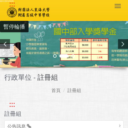
:::
跳到主要內容區塊
Togg
navi
暫停輪播
行政單位 -
註冊組
首頁
註冊組
:::
註冊組
公告訊息