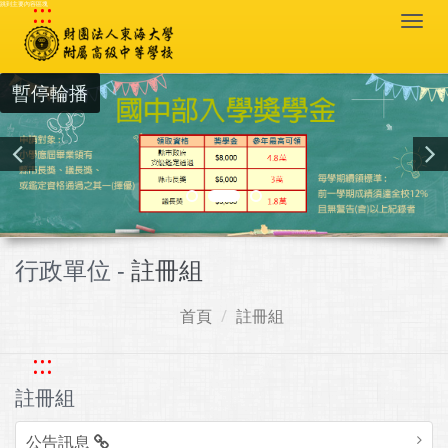
:::
跳到主要內容區塊
Togg
navi
暫停輪播
行政單位 -
註冊組
首頁
註冊組
:::
註冊組
公告訊息