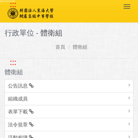
:::
跳到主要內容區塊
Togg
navi
行政單位 -
體衛組
首頁
體衛組
:::
體衛組
公告訊息
組織成員
表單下載
法令規章
活動相簿