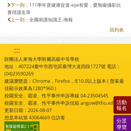
111學年度健康促進-eye有愛，愛無礙攝影比
下一則：
賽得講名單
全國衛護知識王-海報
上一則：
回列表
:::
財團法人東海大學附屬高級中等學校
地址：407224臺中市西屯區臺灣大道四段1727號 電話：
(04)23590269
建議瀏覽器：Chrome，Firefox，IE10.0以上版本 ( 螢幕最
佳顯示效果為1280*960 )
校園安全、霸凌、性平事件申訴專線 04-23504545
活動
校園安全、霸凌、性平事件申訴信箱 angow@thu.edu.tw
報名
更新日期：2026-08-07
您是本站第
43064669
位訪客
分眾
導覽