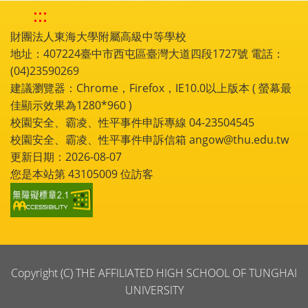
:::
財團法人東海大學附屬高級中等學校
地址：407224臺中市西屯區臺灣大道四段1727號 電話：
(04)23590269
建議瀏覽器：Chrome，Firefox，IE10.0以上版本 ( 螢幕最
佳顯示效果為1280*960 )
校園安全、霸凌、性平事件申訴專線 04-23504545
校園安全、霸凌、性平事件申訴信箱 angow@thu.edu.tw
更新日期：2026-08-07
您是本站第
43105009
位訪客
Copyright (C) THE AFFILIATED HIGH SCHOOL OF TUNGHAI
UNIVERSITY