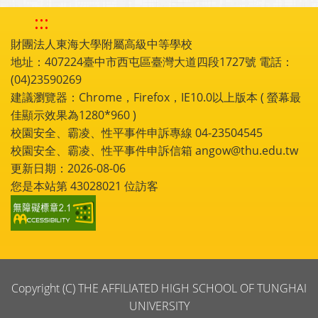
:::
財團法人東海大學附屬高級中等學校
地址：407224臺中市西屯區臺灣大道四段1727號 電話：
(04)23590269
建議瀏覽器：Chrome，Firefox，IE10.0以上版本 ( 螢幕最
佳顯示效果為1280*960 )
校園安全、霸凌、性平事件申訴專線 04-23504545
校園安全、霸凌、性平事件申訴信箱 angow@thu.edu.tw
更新日期：2026-08-06
您是本站第
43028021
位訪客
Copyright (C) THE AFFILIATED HIGH SCHOOL OF TUNGHAI
UNIVERSITY