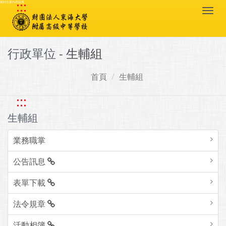
:::
跳到主要內容區塊
Togg
navi
行政單位 -
生輔組
首頁
生輔組
:::
生輔組
業務職掌
公告訊息
表單下載
法令規章
活動相簿