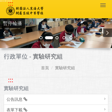
:::
跳到主要內容區塊
Togg
navi
暫停輪播
行政單位 -
實驗研究組
首頁
實驗研究組
:::
實驗研究組
公告訊息
表單下載