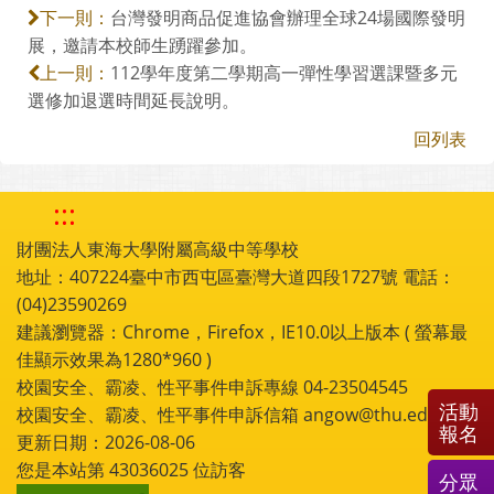
台灣發明商品促進協會辦理全球24場國際發明
下一則：
展，邀請本校師生踴躍參加。
112學年度第二學期高一彈性學習選課暨多元
上一則：
選修加退選時間延長說明。
回列表
:::
財團法人東海大學附屬高級中等學校
地址：407224臺中市西屯區臺灣大道四段1727號 電話：
(04)23590269
建議瀏覽器：Chrome，Firefox，IE10.0以上版本 ( 螢幕最
佳顯示效果為1280*960 )
校園安全、霸凌、性平事件申訴專線 04-23504545
活動
校園安全、霸凌、性平事件申訴信箱 angow@thu.edu.tw
報名
更新日期：2026-08-06
您是本站第
43036025
位訪客
分眾