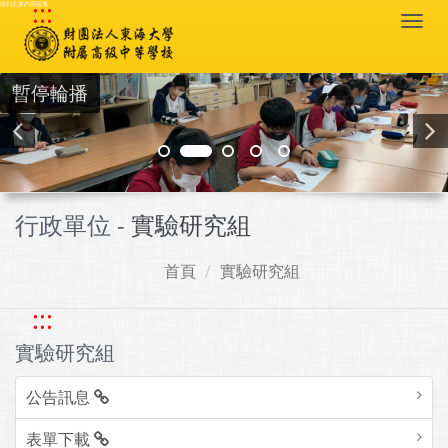
:::
跳到主要內容區塊
Togg
navi
暫停輪播
行政單位 -
實驗研究組
首頁
實驗研究組
:::
實驗研究組
公告訊息
表單下載