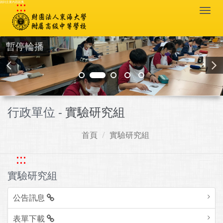
:::
跳到主要內容區塊
Togg
navi
暫停輪播
行政單位 -
實驗研究組
首頁
實驗研究組
:::
實驗研究組
公告訊息
表單下載