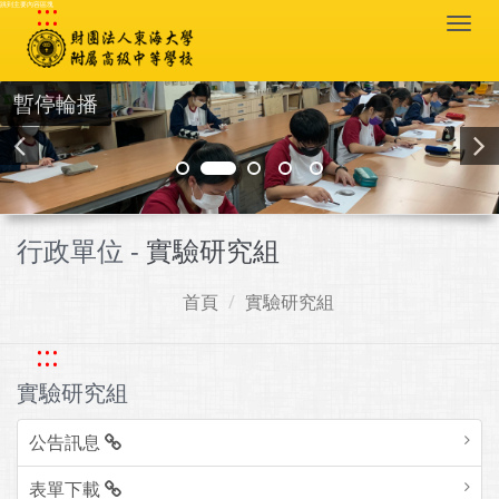
:::
跳到主要內容區塊
Togg
navi
暫停輪播
行政單位 -
實驗研究組
首頁
實驗研究組
:::
實驗研究組
公告訊息
表單下載