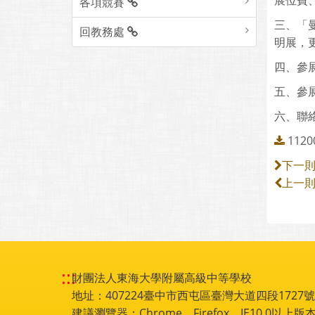
展位費
各項競賽
三、「
回教務處
明展，
四、參展
五、參展
六、聯
1120
下一
上一
:::
財團法人東海大學附屬高級中等學校
地址：407224臺中市西屯區臺灣大道四段1727號 電話
建議瀏覽器：Chrome，Firefox，IE10.0以上版本