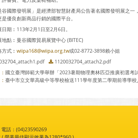
、評審費、電力及桌椅補助。
曼谷國際發明展」是經濟部智慧財產局公告著名國際發明展之一，
更是優良創新商品行銷的國際平台。
日期︰113年2月1日至2月6日。
地點︰曼谷國際貿易展覽中心 (BITEC)
絡方式︰
wiipa168@wiipa.org.tw
或02-8772-3898賴小姐
032704_attach1.pdf
1120032704_attach2.pdf
國立臺灣師範大學舉辦「2023暑期物理奧林匹亞推廣初選考試-教
則：
臺中市立文華高級中等學校檢送111學年度第二學期前導學校人權
則：
：(04)23590269
 ( 螢幕最佳顯示效果為1280*960 )