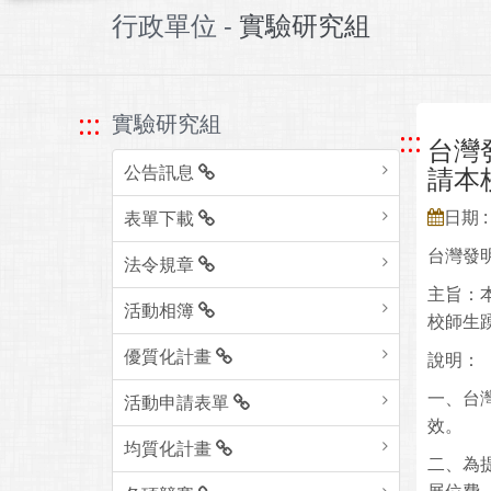
行政單位 -
實驗研究組
:::
實驗研究組
:::
台灣
公告訊息
請本
日期 : 
表單下載
台灣發
法令規章
主旨：
活動相簿
校師生
優質化計畫
說明：
一、台
活動申請表單
效。
均質化計畫
二、為