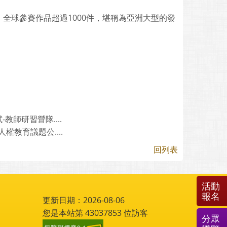
全球參賽作品超過1000件，堪稱為亞洲大型的發
師研習營隊....
教育議題公....
回列表
活動
報名
更新日期：2026-08-06
您是本站第
43037853
位訪客
分眾