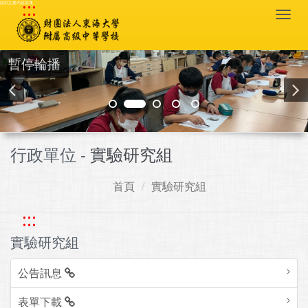
:::
跳到主要內容區塊
Togg
navi
暫停輪播
行政單位 -
實驗研究組
首頁
實驗研究組
:::
實驗研究組
公告訊息
表單下載