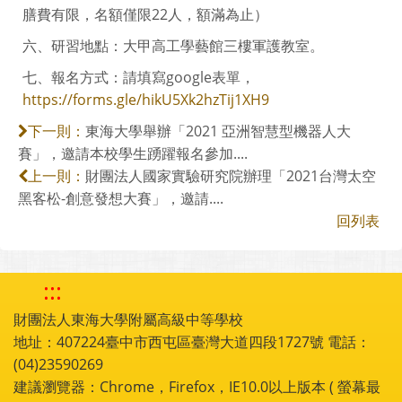
膳費有限，名額僅限22人，額滿為止）
六、研習地點：大甲高工學藝館三樓軍護教室。
七、報名方式：請填寫google表單，
https://forms.gle/hikU5Xk2hzTij1XH9
東海大學舉辦「2021 亞洲智慧型機器人大
下一則：
賽」，邀請本校學生踴躍報名參加....
財團法人國家實驗研究院辦理「2021台灣太空
上一則：
黑客松-創意發想大賽」，邀請....
回列表
:::
財團法人東海大學附屬高級中等學校
地址：407224臺中市西屯區臺灣大道四段1727號 電話：
(04)23590269
建議瀏覽器：Chrome，Firefox，IE10.0以上版本 ( 螢幕最