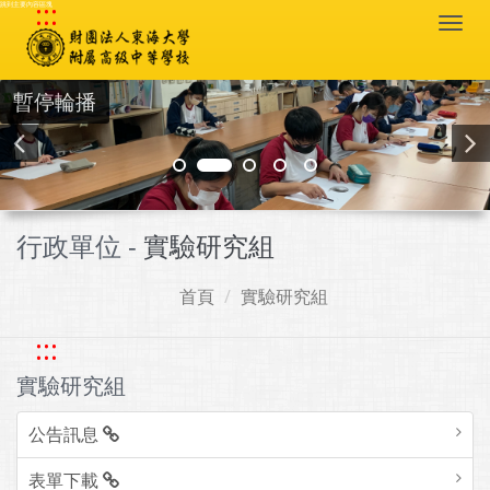
:::
跳到主要內容區塊
Togg
navi
暫停輪播
行政單位 -
實驗研究組
首頁
實驗研究組
:::
實驗研究組
公告訊息
表單下載