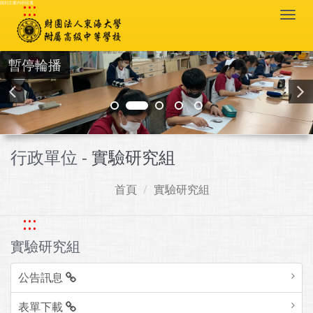
:::
跳到主要內容區塊
Togg
navi
暫停輪播
行政單位 -
實驗研究組
首頁
實驗研究組
:::
實驗研究組
公告訊息
表單下載