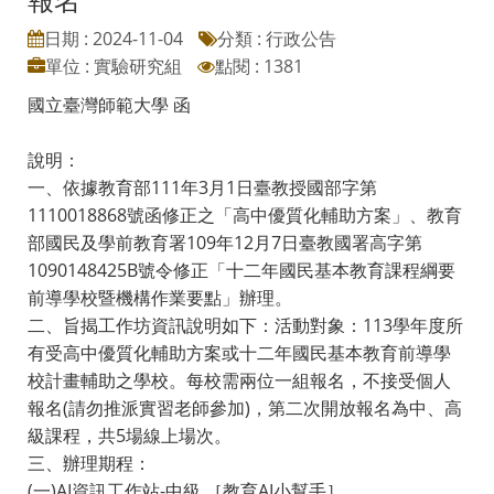
日期 : 2024-11-04
分類 : 行政公告
單位 : 實驗研究組
點閱 : 1381
國立臺灣師範大學 函
說明：
一、依據教育部111年3月1日臺教授國部字第
1110018868號函修正之「高中優質化輔助方案」、教育
部國民及學前教育署109年12月7日臺教國署高字第
1090148425B號令修正「十二年國民基本教育課程綱要
前導學校暨機構作業要點」辦理。
二、旨揭工作坊資訊說明如下：活動對象：113學年度所
有受高中優質化輔助方案或十二年國民基本教育前導學
校計畫輔助之學校。每校需兩位一組報名，不接受個人
報名(請勿推派實習老師參加)，第二次開放報名為中、高
級課程，共5場線上場次。
三、辦理期程：
(一)AI資訊工作站-中級 ［教育AI小幫手］。