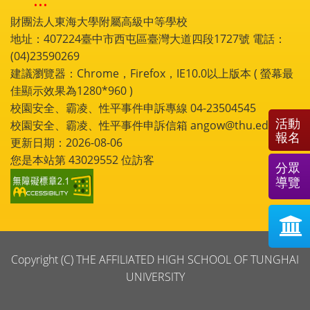
財團法人東海大學附屬高級中等學校
地址：407224臺中市西屯區臺灣大道四段1727號 電話：
(04)23590269
建議瀏覽器：Chrome，Firefox，IE10.0以上版本 ( 螢幕最
佳顯示效果為1280*960 )
校園安全、霸凌、性平事件申訴專線 04-23504545
活動
校園安全、霸凌、性平事件申訴信箱 angow@thu.edu.tw
報名
更新日期：2026-08-06
您是本站第
43029552
位訪客
分眾
導覽
Copyright (C) THE AFFILIATED HIGH SCHOOL OF TUNGHAI
UNIVERSITY