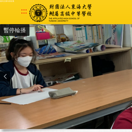
跳到主要內容區塊
:::
暫停輪播