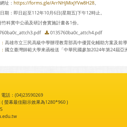
名網址：
https://forms.gle/ArrNHjMixjYVw8H28
。
名日期：即日起至112年10月6日(星期五)下午12時止。
附竹科實中公函及研討會實施計畫各1份。
760ba0c_attch3.pdf
0135760ba0c_attch4.pdf
高雄市立三民高級中學辦理教育部高中優質化輔助方案及前導學校
則：
國立臺灣師範大學來函檢送「中華民國參加2024年第24屆亞洲物
則：
：(04)23590269
 ( 螢幕最佳顯示效果為1280*960 )
5
du.tw