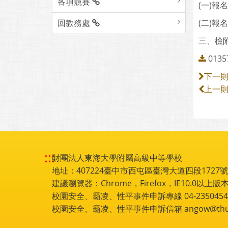
各項競賽
(一)報
回教務處
(二)報
三、檢
0135
下一
上一
:::
財團法人東海大學附屬高級中等學校
地址：407224臺中市西屯區臺灣大道四段1727號 電話
建議瀏覽器：Chrome，Firefox，IE10.0以上版本
校園安全、霸凌、性平事件申訴專線 04-2350454
校園安全、霸凌、性平事件申訴信箱 angow@thu.e