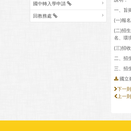
國中轉入學申請
一、旨
回教務處
(一)報
(二)
名、環
(三)招
二、招
三、招生
國立
下一
上一