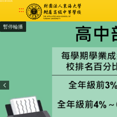
跳到主要內容區塊
:::
暫停輪播