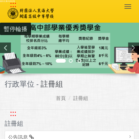
:::
跳到主要內容區塊
Togg
navi
暫停輪播
行政單位 -
註冊組
首頁
註冊組
:::
註冊組
公告訊息