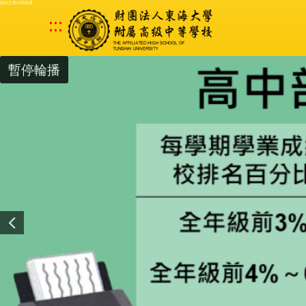
跳到主要內容區塊
:::
暫停輪播