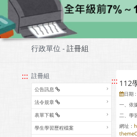
行政單位 -
註冊組
:::
註冊組
:::
11
公告訊息
日期 : 
法令規章
一、依據
表單下載
二、學
網址：
h
學生學習歷程檔案
themeC