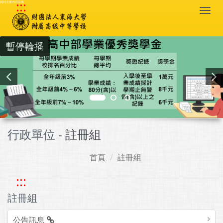
:::
跳到主要內容區塊
Togg
navi
暫停輪播
行政單位 -
註冊組
首頁
註冊組
:::
註冊組
公告訊息