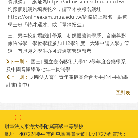
資訊網」，網址為https://admissionex.tnua.edu.tw/，
均採個別網路填表報名，請至本校報名網址
https://onlineexam.tnua.edu.tw/網路線上報名，點選
學士班「特殊選才」或「單獨招生」。
三、另本校劇場設計學系、新媒體藝術學系、音樂與影
像跨域學士學位學程參加112學年度「大學申請入學」管
道，有興趣之學生亦可透過該管道報考。
[國三] 國立臺南藝術大學112學年度音樂學系
下一則：
及中國音樂學系七年一貫制學....
財團法人普仁青年關懷基金會大手拉小手助學
上一則：
計畫(高中)
回列表
:::
財團法人東海大學附屬高級中等學校
地址：407224臺中市西屯區臺灣大道四段1727號 電話：