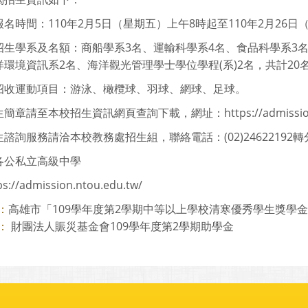
名時間：110年2月5日（星期五）上午8時起至110年2月26
招生學系及名額：商船學系3名、運輸科學系4名、食品科學系3
環境資訊系2名、海洋觀光管理學士學位學程(系)2名，共計20
招收運動項目：游泳、橄欖球、羽球、網球、足球。
章請至本校招生資訊網頁查詢下載，網址：https://admission.n
諮詢服務請洽本校教務處招生組，聯絡電話：(02)24622192轉分機
各公私立高級中學
ps://admission.ntou.edu.tw/
高雄市「109學年度第2學期中等以上學校清寒優秀學生獎學
：
財團法人賑災基金會109學年度第2學期助學金
：