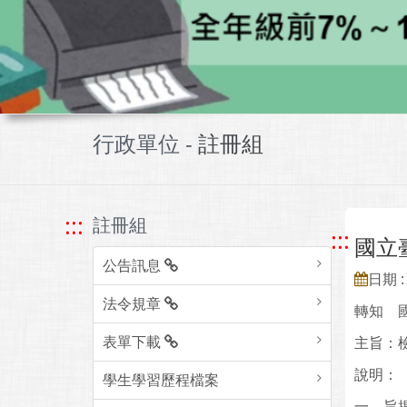
行政單位 -
註冊組
:::
註冊組
:::
國立
公告訊息
日期 : 
法令規章
轉知 
表單下載
主旨：
說明：
學生學習歷程檔案
一、旨