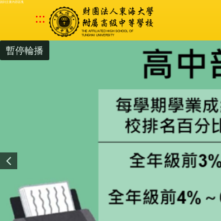
跳到主要內容區塊
:::
暫停輪播