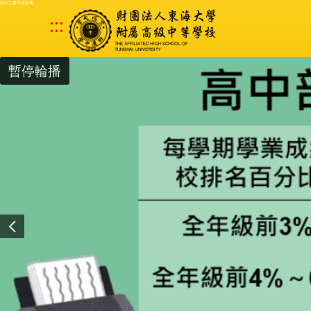
跳到主要內容區塊
:::
暫停輪播