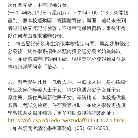
次作業完成，不辦理補分發。
(一)114年5月10日（星期六）下午14：00（13：30開始
簽到）假本校運動區「經國體育館」辦理；逾時未簽到
者視同放棄登記分發論，不得申請保留資格，事後不得
以任何理由要求補辦分發。
(二)符合登記分發考生須依本校指定時間、地點參加登記
分發後，於各學系招生名額內獲登記分發者始為錄取
生，並於當場辦理報到手續。現場登記分發報到及注意
事項請詳閱簡章「拾參」。
六、報考學生凡具「低收入戶、中低收入戶、身心障礙
學生及身心障礙人士子女、特殊境遇家庭子女孫子女、
原住民、新住民與新住民子女」等資格者，本校提供報
名費、考試交通費、住宿費等補助，並於入學後再提供
學習扶助及職涯輔導，更多補助資訊請詳閱網址：
https://nfuosa.nfu.edu.tw/studaff/1134-107-1.html
，如有疑問者請洽學生事務處（05）631-3090。