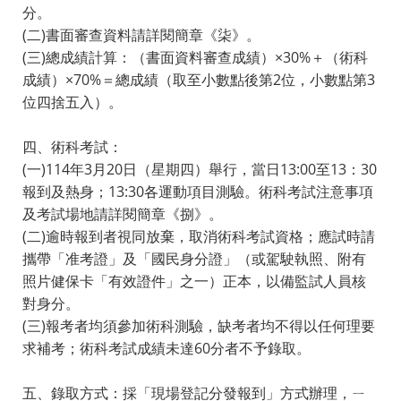
分。
(二)書面審查資料請詳閱簡章《柒》。
(三)總成績計算：（書面資料審查成績）×30%＋（術科
成績）×70%＝總成績（取至小數點後第2位，小數點第3
位四捨五入）。
四、術科考試：
(一)114年3月20日（星期四）舉行，當日13:00至13：30
報到及熱身；13:30各運動項目測驗。術科考試注意事項
及考試場地請詳閱簡章《捌》。
(二)逾時報到者視同放棄，取消術科考試資格；應試時請
攜帶「准考證」及「國民身分證」（或駕駛執照、附有
照片健保卡「有效證件」之一）正本，以備監試人員核
對身分。
(三)報考者均須參加術科測驗，缺考者均不得以任何理要
求補考；術科考試成績未達60分者不予錄取。
五、錄取方式：採「現場登記分發報到」方式辦理，ㄧ