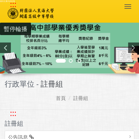
:::
跳到主要內容區塊
Togg
navi
暫停輪播
行政單位 -
註冊組
首頁
註冊組
:::
註冊組
公告訊息