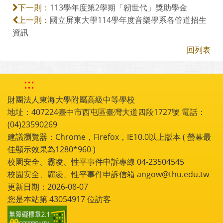
113學年度第2學期「韌世代」獎助學金
下一則：
國立屏東大學114學年度音樂學系各管道招生
上一則：
資訊
回列表
:::
財團法人東海大學附屬高級中等學校
地址：407224臺中市西屯區臺灣大道四段1727號 電話：
(04)23590269
建議瀏覽器：Chrome，Firefox，IE10.0以上版本 ( 螢幕最
佳顯示效果為1280*960 )
校園安全、霸凌、性平事件申訴專線 04-23504545
校園安全、霸凌、性平事件申訴信箱 angow@thu.edu.tw
更新日期：2026-08-07
您是本站第
43054917
位訪客