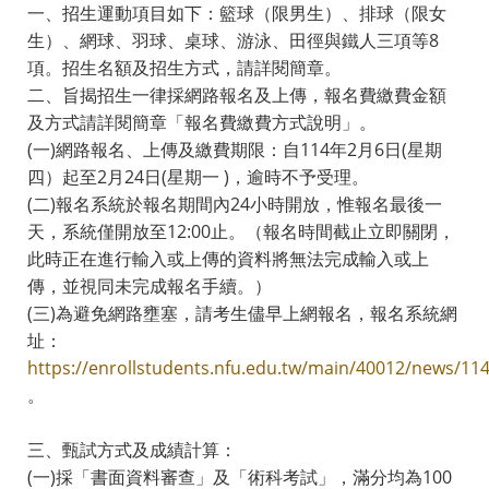
一、招生運動項目如下：籃球（限男生）、排球（限女
生）、網球、羽球、桌球、游泳、田徑與鐵人三項等8
項。招生名額及招生方式，請詳閱簡章。
二、旨揭招生一律採網路報名及上傳，報名費繳費金額
及方式請詳閱簡章「報名費繳費方式說明」。
(一)網路報名、上傳及繳費期限：自114年2月6日(星期
四）起至2月24日(星期一 )，逾時不予受理。
(二)報名系統於報名期間內24小時開放，惟報名最後一
天，系統僅開放至12:00止。（報名時間截止立即關閉，
此時正在進行輸入或上傳的資料將無法完成輸入或上
傳，並視同未完成報名手續。）
(三)為避免網路壅塞，請考生儘早上網報名，報名系統網
址：
https://enrollstudents.nfu.edu.tw/main/40012/news/11
。
三、甄試方式及成績計算：
(一)採「書面資料審查」及「術科考試」，滿分均為100