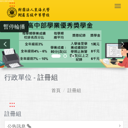
:::
跳到主要內容區塊
Togg
navi
暫停輪播
行政單位 -
註冊組
首頁
註冊組
:::
註冊組
公告訊息