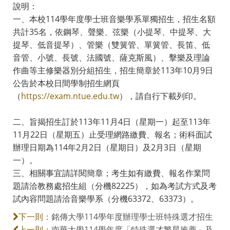
說明：
一、本校114學年度學士班音樂學系單獨招生，招生名額
共計35名，依鋼琴、聲樂、弦樂（小提琴、中提琴、大
提琴、低音提琴）、管樂（雙簧管、單簧管、長笛、低
音管、小號、長號、法國號、薩克斯風）、擊樂及理論
作曲等主修樂器別分組招生，招生簡章於113年10月9日
公告於本校日間學制招生網頁
（
https://exam.ntue.edu.tw
），請自行下載列印。
二、旨揭招生訂於113年11月4日（星期一）起至113年
11月22日（星期五）止受理網路繳費、報名；術科面試
辦理日期為114年2月2日（星期日）及2月3日（星期
一）。
三、相關事宜請詳閱簡章；考生如有繳費、報名作業問
題請洽教務處招生組（分機82225），如為考試方式及考
試內容問題請洽音樂學系（分機63372、63373）。
銘傳大學114學年度辦理學士班特殊選才招生
下一則：
南華大學114學年度「特殊選才繁星推薦」及
上一則：