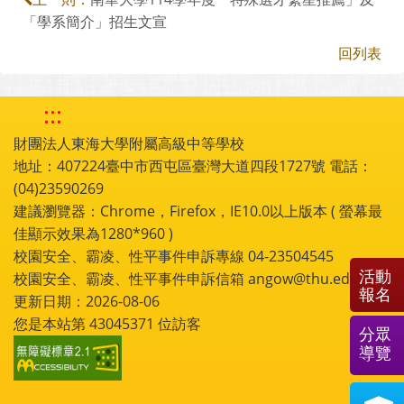
「學系簡介」招生文宣
回列表
:::
財團法人東海大學附屬高級中等學校
地址：407224臺中市西屯區臺灣大道四段1727號 電話：
(04)23590269
建議瀏覽器：Chrome，Firefox，IE10.0以上版本 ( 螢幕最
佳顯示效果為1280*960 )
校園安全、霸凌、性平事件申訴專線 04-23504545
活動
校園安全、霸凌、性平事件申訴信箱 angow@thu.edu.tw
報名
更新日期：2026-08-06
您是本站第
43045371
位訪客
分眾
導覽