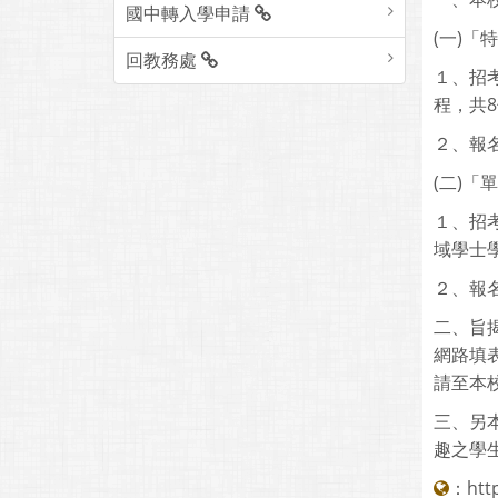
國中轉入學申請
(一)「
回教務處
１、招
程，共8
２、報名
(二)「
１、招
域學士
２、報名
二、旨揭
網路填
請至本校
三、另
趣之學
：
htt