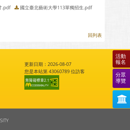
pdf
國立臺北藝術大學113單獨招生.pdf
回列表
活動
報名
更新日期：2026-08-07
您是本站第
43060789
位訪客
分眾
導覽
SITY