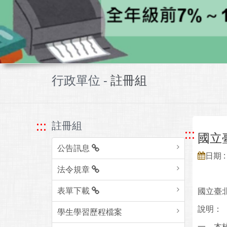
行政單位 -
註冊組
:::
註冊組
:::
國立
公告訊息
日期 : 
法令規章
表單下載
國立臺
說明：
學生學習歷程檔案
一、本