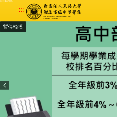
跳到主要內容區塊
:::
暫停輪播