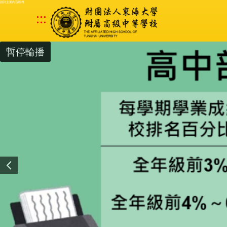
跳到主要內容區塊
:::
暫停輪播