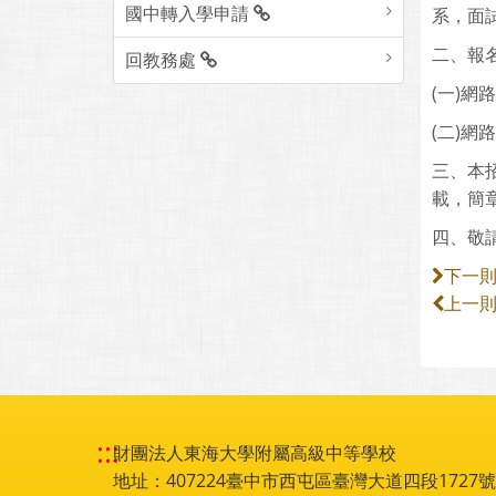
國中轉入學申請
系，面試
二、報
回教務處
(一)網
(二)網
三、本招
載，簡
四、敬
下一
上一
:::
財團法人東海大學附屬高級中等學校
地址：407224臺中市西屯區臺灣大道四段1727號 電話