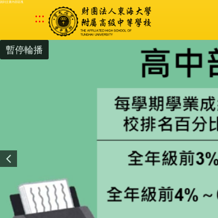
跳到主要內容區塊
:::
暫停輪播