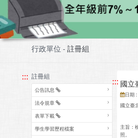
行政單位 -
註冊組
:::
註冊組
:::
國立
公告訊息
日期 : 
法令規章
國立臺
表單下載
主旨：
學生學習歷程檔案
照。