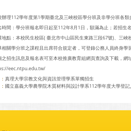
校辦理112學年度第1學期臺北及三峽校區學分班及非學分班各
名時間：學分班報名即日起至112年8月1日，額滿為止；若招生名
地點：本校民生校區( 臺北市中山區民生東路三段67號)、三峽校
畢相關學分班之課程且出席符合規定者，可登錄公務人員終身學
之招生訊息及報名表可至本校推廣教育組網頁查詢及下載，網址https://
ps://eec.ntpu.edu.tw/
真理大學宗教文化與資訊管理學系單獨招生
則：
國立嘉義大學農學院木質材料與設計學系112學年度大學登記
則：